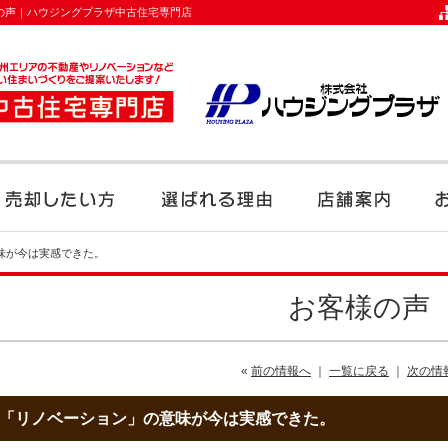
の声｜ハウジングプラザ中古住宅専門店
味が今は実感できた。
お客様の声
«
前の情報へ
｜
一覧に戻る
｜
次の情
「リノベーション」の意味が今は実感できた。