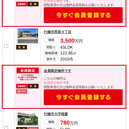
会員限定物件
です。
閲覧希望の方は無料会員登録をお願いいたします。
行橋市西泉６丁目
3,500
価格
万円
4SLDK
間取り
122.86㎡
建物面積
2015/5
築年月
会員限定物件です
こちらの物件は
会員限定物件
です。
閲覧希望の方は無料会員登録をお願いいたします。
行橋市大字稲童
780
価格
万円