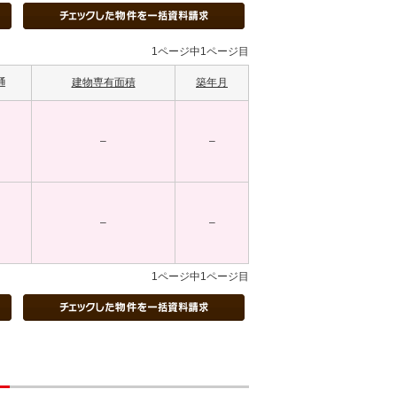
1ページ中1ページ目
通
建物専有面積
築年月
–
–
–
–
1ページ中1ページ目