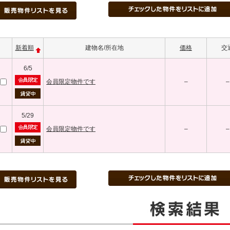
新着順
建物名/所在地
価格
交
6/5
会員限定物件です
–
–
5/29
会員限定物件です
–
–