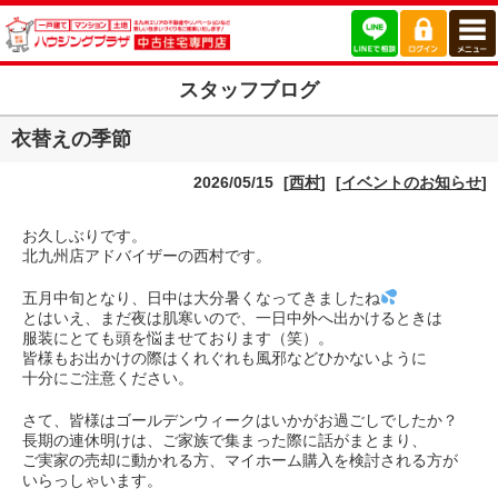
スタッフブログ
衣替えの季節
2026/05/15
[
西村
]
[
イベントのお知らせ
]
お久しぶりです。
北九州店アドバイザーの西村です。
五月中旬となり、日中は大分暑くなってきましたね
とはいえ、まだ夜は肌寒いので、一日中外へ出かけるときは
服装にとても頭を悩ませております（笑）。
皆様もお出かけの際はくれぐれも風邪などひかないように
十分にご注意ください。
さて、皆様はゴールデンウィークはいかがお過ごしでしたか？
長期の連休明けは、ご家族で集まった際に話がまとまり、
ご実家の売却に動かれる方、マイホーム購入を検討される方が
いらっしゃいます。