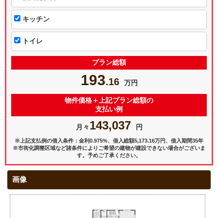
キッチン
トイレ
プラン総額
193
.16
万円
物件価格＋上記プラン総額の
支払い例
143,037
月々
円
※上記支払例の借入条件：金利0.975%、借入総額
5,173.16
万円、借入期間35年
※市街化調整区域など諸条件によりご希望の建物が建設できない場合がございま
す。予めご了承ください。
画像