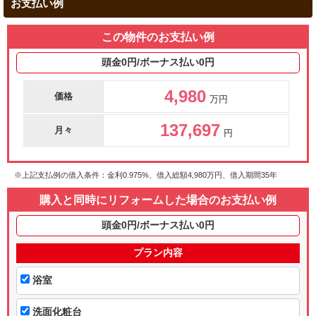
お支払い例
この物件のお支払い例
頭金0円/ボーナス払い0円
4,980
価格
万円
137,697
月々
円
※上記支払例の借入条件：金利0.975%、借入総額
4,980
万円、借入期間35年
購入と同時にリフォームした場合のお支払い例
頭金0円/ボーナス払い0円
プラン内容
浴室
洗面化粧台