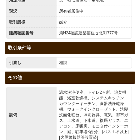
用途地域
第一種低層住居専用地域
現況
所有者居住中
取引態様
媒介
建築確認番号
第H24確認建築福住セ北01777号
取引条件等
引渡し
相談
その他
温水洗浄便座、トイレ2ヶ所、追焚機
能、浴室乾燥機、システムキッチン、
カウンターキッチン、食器洗浄乾燥
機、ウォークインクローゼット、洗髪
設備
洗面化粧台、照明器具、電気、都市ガ
ス、上水道、下水道、複層ガラス、エ
アコン、床暖房、モニタ付インターホ
ン、庭、駐車場3台分、[バス１坪以上]
[火災警報器等設置済]