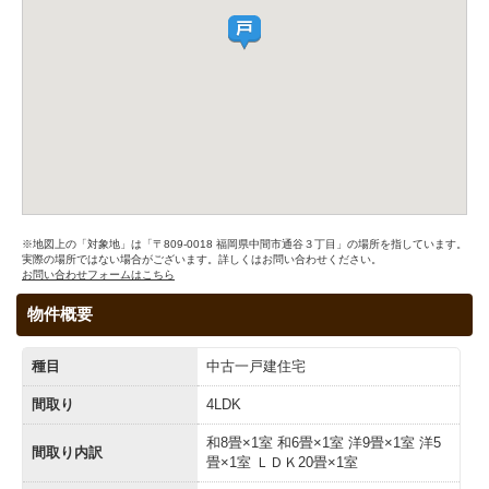
※地図上の「対象地」は「〒809-0018 福岡県中間市通谷３丁目」の場所を指しています。
実際の場所ではない場合がございます。詳しくはお問い合わせください。
お問い合わせフォームはこちら
物件概要
種目
中古一戸建住宅
間取り
4LDK
和8畳×1室 和6畳×1室 洋9畳×1室 洋5
間取り内訳
畳×1室 ＬＤＫ20畳×1室