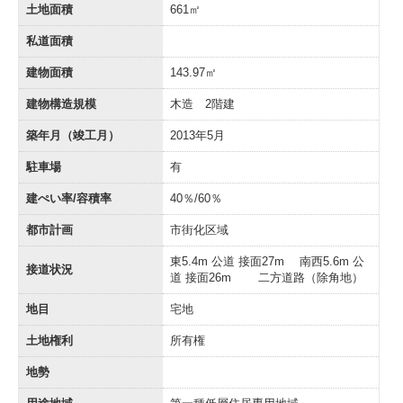
土地面積
661㎡
私道面積
建物面積
143.97㎡
建物構造規模
木造 2階建
築年月（竣工月）
2013年5月
駐車場
有
建ぺい率/容積率
40％/60％
都市計画
市街化区域
東5.4m 公道 接面27m 南西5.6m 公
接道状況
道 接面26m 二方道路（除角地）
地目
宅地
土地権利
所有権
地勢