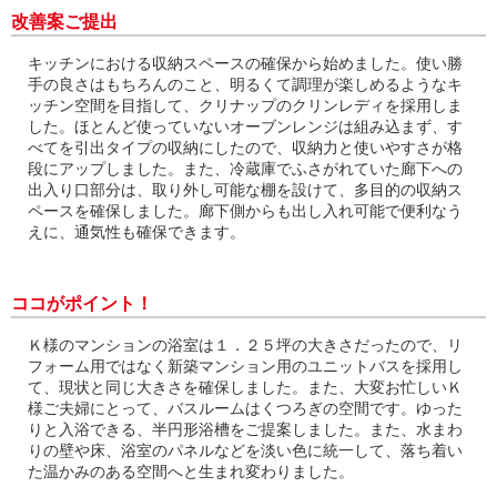
改善案ご提出
キッチンにおける収納スペースの確保から始めました。使い勝
手の良さはもちろんのこと、明るくて調理が楽しめるようなキ
ッチン空間を目指して、クリナップのクリンレディを採用しま
した。ほとんど使っていないオーブンレンジは組み込まず、す
べてを引出タイプの収納にしたので、収納力と使いやすさが格
段にアップしました。また、冷蔵庫でふさがれていた廊下への
出入り口部分は、取り外し可能な棚を設けて、多目的の収納ス
ペースを確保しました。廊下側からも出し入れ可能で便利なう
えに、通気性も確保できます。
ココがポイント！
Ｋ様のマンションの浴室は１．２５坪の大きさだったので、リ
フォーム用ではなく新築マンション用のユニットバスを採用し
て、現状と同じ大きさを確保しました。また、大変お忙しいＫ
様ご夫婦にとって、バスルームはくつろぎの空間です。ゆった
りと入浴できる、半円形浴槽をご提案しました。また、水まわ
りの壁や床、浴室のパネルなどを淡い色に統一して、落ち着い
た温かみのある空間へと生まれ変わりました。