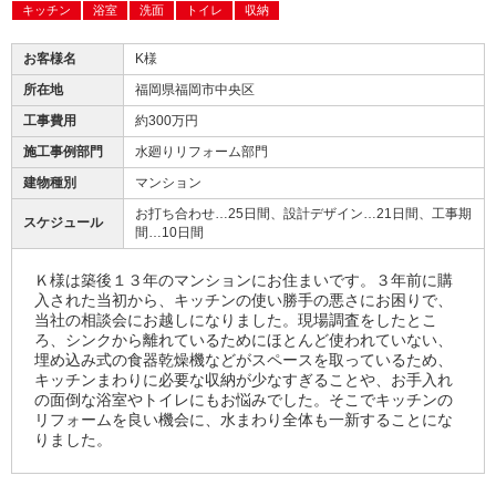
キッチン
浴室
洗面
トイレ
収納
お客様名
K様
所在地
福岡県福岡市中央区
工事費用
約300万円
施工事例部門
水廻りリフォーム部門
建物種別
マンション
お打ち合わせ…25日間、設計デザイン…21日間、工事期
スケジュール
間…10日間
Ｋ様は築後１３年のマンションにお住まいです。３年前に購
入された当初から、キッチンの使い勝手の悪さにお困りで、
当社の相談会にお越しになりました。現場調査をしたとこ
ろ、シンクから離れているためにほとんど使われていない、
埋め込み式の食器乾燥機などがスペースを取っているため、
キッチンまわりに必要な収納が少なすぎることや、お手入れ
の面倒な浴室やトイレにもお悩みでした。そこでキッチンの
リフォームを良い機会に、水まわり全体も一新することにな
りました。