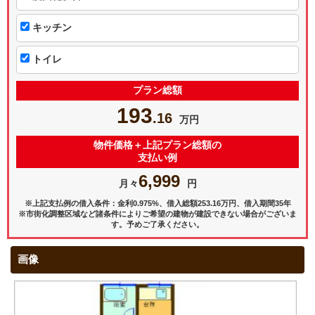
キッチン
トイレ
プラン総額
193
.16
万円
物件価格＋上記プラン総額の
支払い例
6,999
月々
円
※上記支払例の借入条件：金利0.975%、借入総額
253.16
万円、借入期間35年
※市街化調整区域など諸条件によりご希望の建物が建設できない場合がございま
す。予めご了承ください。
画像