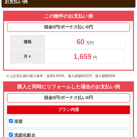
お支払い例
この物件のお支払い例
頭金0円/ボーナス払い0円
60
価格
万円
1,659
月々
円
※上記支払例の借入条件：金利0.975%、借入総額
60
万円、借入期間35年
購入と同時にリフォームした場合のお支払い例
頭金0円/ボーナス払い0円
プラン内容
浴室
洗面化粧台