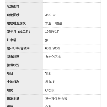
私道面積
建物面積
38.01㎡
建物構造規模
木造 1階建
築年月（竣工月）
1948年1月
駐車場
無
建ぺい率/容積率
60％/200％
都市計画
市街化区域
接道状況
地目
宅地
土地権利
所有権
地勢
ひな段
用途地域
第一種住居地域
現況
空家