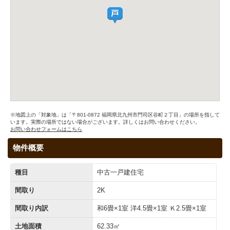
※地図上の「対象地」は「〒801-0872 福岡県北九州市門司区谷町２丁目」の場所を指して
います。実際の場所ではない場合がございます。詳しくはお問い合わせください。
お問い合わせフォームはこちら
物件概要
種目
中古一戸建住宅
間取り
2K
間取り内訳
和6畳×1室 洋4.5畳×1室 Ｋ2.5畳×1室
土地面積
62.33㎡