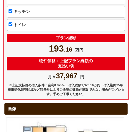
キッチン
トイレ
プラン総額
193
.16
万円
物件価格＋上記プラン総額の
支払い例
37,967
月々
円
※上記支払例の借入条件：金利0.975%、借入総額
1,373.16
万円、借入期間35年
※市街化調整区域など諸条件によりご希望の建物が建設できない場合がございま
す。予めご了承ください。
画像