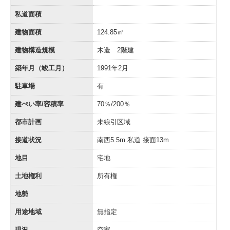
私道面積
建物面積
124.85㎡
建物構造規模
木造 2階建
築年月（竣工月）
1991年2月
駐車場
有
建ぺい率/容積率
70％/200％
都市計画
未線引区域
接道状況
南西5.5m 私道 接面13m
地目
宅地
土地権利
所有権
地勢
用途地域
無指定
現況
空家