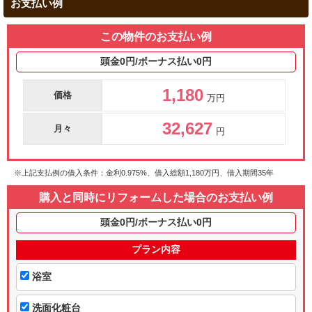
お支払い例
この物件のお支払い例
頭金0円/ボーナス払い0円
1,180
価格
万円
32,627
月々
円
※上記支払例の借入条件：金利0.975%、借入総額
1,180
万円、借入期間35年
購入と同時にリフォームした場合のお支払い例
頭金0円/ボーナス払い0円
プラン内容
浴室
洗面化粧台