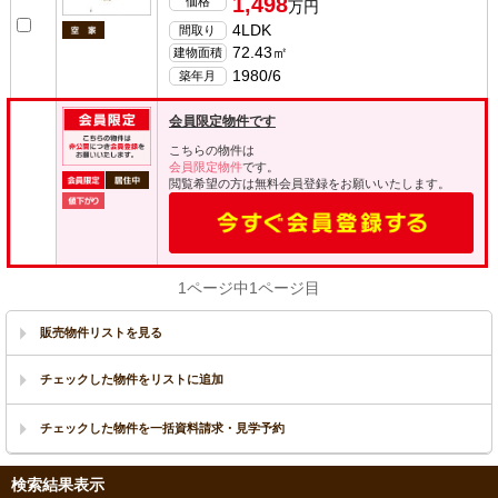
1,498
価格
万円
4LDK
間取り
72.43㎡
建物面積
1980/6
築年月
会員限定物件です
こちらの物件は
会員限定物件
です。
閲覧希望の方は無料会員登録をお願いいたします。
1ページ中1ページ目
販売物件リストを見る
検索結果表示