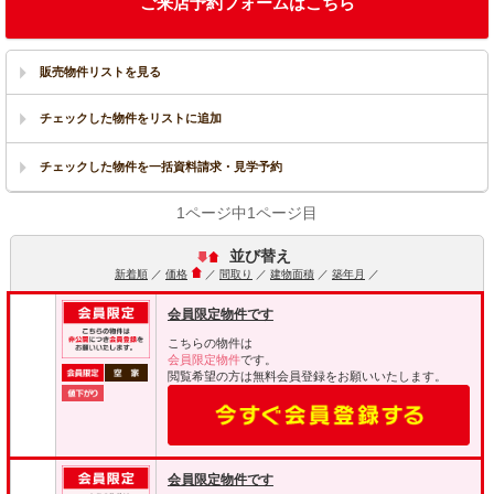
ご来店予約フォームはこちら
販売物件リストを見る
1ページ中1ページ目
並び替え
新着順
／
価格
／
間取り
／
建物面積
／
築年月
／
会員限定物件です
こちらの物件は
会員限定物件
です。
閲覧希望の方は無料会員登録をお願いいたします。
会員限定物件です