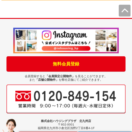
無料会員登録
会員登録すると
「会員限定公開物件」
を見ることができます。
また
「店舗公開物件」
を弊社店舗にてご紹介できます。
株式会社ハウジングプラザ 北九州店
〒802-0001
福岡県北九州市小倉北区浅野2丁目8番4-1F