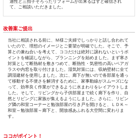
適性と三拍子そろったリフォームが出来るはずと確信され
て、ご相談いただきました。
改善案ご提出
当社に相談される前に、Ｍ様ご夫婦でしっかりと話し合われて
いたので、理想のイメージとご要望が明確でした。そこで、予
算との兼ね合いを考えて、ココだけは絶対に譲れないというポ
イントを確認しながら、プランニングを始めました。まず寒さ
対策として断熱材を敷きつめて、断熱性・気密性の高いペアガ
ラスや内窓を取り付けました。湿気対策には、収納壁材に全て
調湿建材を使用しました。次に、廊下が無いので各部屋を通っ
て移動する不便さを解消するために、家事動線がスムーズにな
って、効率良く作業ができるように水まわりをレイアウトしま
した。そして、リビングから子供部屋まで続く廊下を作り、自
然とリビングに家族が集えるようにしました。さらに、リビン
グ隣の和室コーナーと勉強部屋の引き戸を開けると、ＬＤＫ～
和室～勉強部屋～廊下と、開放感あふれる大空間に変わりま
す。
ココがポイント！