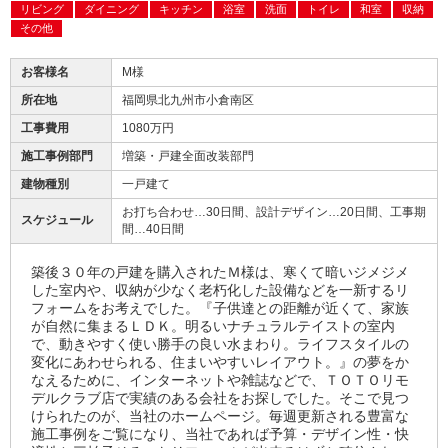
リビング
ダイニング
キッチン
浴室
洗面
トイレ
和室
収納
その他
お客様名
M様
所在地
福岡県北九州市小倉南区
工事費用
1080万円
施工事例部門
増築・戸建全面改装部門
建物種別
一戸建て
お打ち合わせ…30日間、設計デザイン…20日間、工事期
スケジュール
間…40日間
築後３０年の戸建を購入されたＭ様は、寒くて暗いジメジメ
した室内や、収納が少なく老朽化した設備などを一新するリ
フォームをお考えでした。『子供達との距離が近くて、家族
が自然に集まるＬＤＫ。明るいナチュラルテイストの室内
で、動きやすく使い勝手の良い水まわり。ライフスタイルの
変化にあわせられる、住まいやすいレイアウト。』の夢をか
なえるために、インターネットや雑誌などで、ＴＯＴＯリモ
デルクラブ店で実績のある会社をお探しでした。そこで見つ
けられたのが、当社のホームページ。毎週更新される豊富な
施工事例をご覧になり、当社であれば予算・デザイン性・快