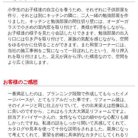
小学生のお子様達の自立心を養うため、それぞれに子供部屋を
作り、それとは別にキッチンの隣に、二人一緒の勉強部屋を作
りました。キッチンと勉強部屋の間仕切り壁には、オーダーガ
ラスで小さめの室内窓を取り付けて、奥様が料理をしながら、
お子様達の様子を見たり会話したりできます。勉強部屋の出入
り口には引き戸を取り付けて、家族の気配を感じながら、空間
をゆるやかに仕切ることができます。また和室コーナーには、
当社の施工事例をご覧になって一目ぼれしたという、吊り押入
れを取り付けました。足元が床から浮いた構造なので、空間を
より広く演出します。
お客様のご感想
一番満足したのは、プランニング段階で作成してもらったイメ
ージパースが、とてもリアルだった事です。リフォーム後は、
そのイメージと同じ仕上がりでいて、その出来栄えは想像以上
に良いのですから、これはもう大大大満足リフォームですよ。
担当アドバイザーさんの、女性ならではの細やかな心配りも嬉
しかったですね。私達の話をしっかり聞いて共感してくれて、
カタログや見本を使って十分な説明をされました。親身になっ
て考えてくれて、要望を的確に具体的なカタチにしてくれるリ