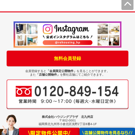
無料会員登録
会員登録すると
「会員限定公開物件」
を見ることができます。
また
「店舗公開物件」
を弊社店舗にてご紹介できます。
株式会社ハウジングプラザ 北九州店
〒802-0001
福岡県北九州市小倉北区浅野2丁目8番4-1F
Copyright(C) ハウジングプラザ中古住宅専門店 All Rights Reserved.