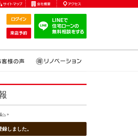
報
報へ
»
件登録しました。