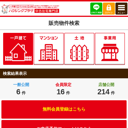
販売物件検索
検索結果表示
一般公開
会員限定
店舗公開
6
16
214
件
件
件
無料会員登録はこちら