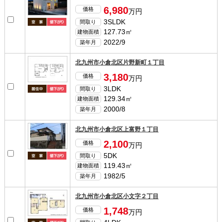
6,980
価格
万円
3SLDK
間取り
127.73㎡
建物面積
2022/9
築年月
北九州市小倉北区片野新町１丁目
3,180
価格
万円
3LDK
間取り
129.34㎡
建物面積
2000/8
築年月
北九州市小倉北区上富野１丁目
2,100
価格
万円
5DK
間取り
119.43㎡
建物面積
1982/5
築年月
北九州市小倉北区小文字２丁目
1,748
価格
万円