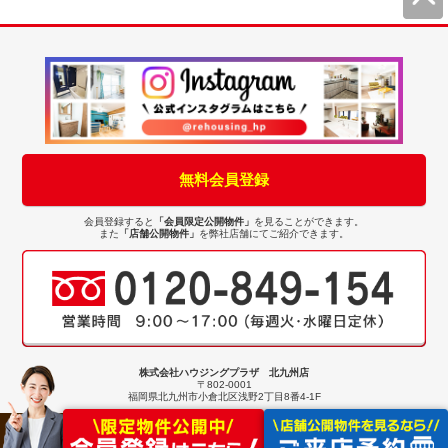
無料会員登録
会員登録すると
「会員限定公開物件」
を見ることができます。
また
「店舗公開物件」
を弊社店舗にてご紹介できます。
株式会社ハウジングプラザ 北九州店
〒802-0001
福岡県北九州市小倉北区浅野2丁目8番4-1F
Copyright(C) ハウジングプラザ中古住宅専門店 All Rights Reserved.