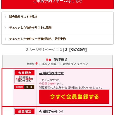
ご来店予約フォームはこちら
販売物件リストを見る
2ページ中1ページ目
1
|
2
[次の20件]
並び替え
新着順
／
価格
／
間取り
／
建物面積
／
築年月
／
会員限定物件です
こちらの物件は
会員限定物件
です。
閲覧希望の方は無料会員登録をお願いいたします。
会員限定物件です