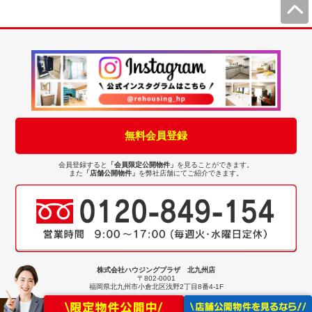
無料会員登録
会員登録すると
「会員限定公開物件」
を見ることができます。
また
「店舗公開物件」
を弊社店舗にてご紹介できます。
株式会社ハウジングプラザ 北九州店
〒802-0001
福岡県北九州市小倉北区浅野2丁目8番4-1F
Copyright(C) ハウジングプラザ中古住宅専門店 All Rights Reserved.