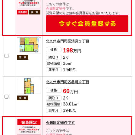
こちらの物件は
会員限定物件
です。
閲覧希望の方は無料会員登録をお願いいたします。
北九州市門司区清見１丁目
198
価格
万円
2K
間取り
35㎡
建物面積
1949/1
築年月
北九州市門司区谷町２丁目
60
価格
万円
2K
間取り
38.01㎡
建物面積
1948/1
築年月
会員限定物件です
こちらの物件は