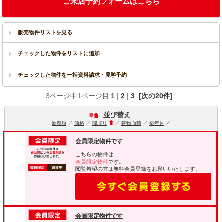
ご来店予約フォームはこちら
販売物件リストを見る
3ページ中1ページ目
1
|
2
|
3
[次の20件]
並び替え
新着順
／
価格
／
間取り
／
建物面積
／
築年月
／
会員限定物件です
こちらの物件は
会員限定物件
です。
閲覧希望の方は無料会員登録をお願いいたします。
会員限定物件です