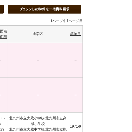
1ページ中1ページ目
面積
通学区
築年月
面積
–
–
–
–
–
–
.32
北九州市立大蔵小学校/北九州市立高
㎡
槻小学校
1971/9
.29
北九州市立大蔵中学校/北九州市立槻