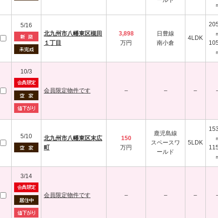
ールド
205
5/16
北九州市八幡東区槻田
3,898
日豊線
4LDK
１丁目
万円
南小倉
105
10/3
会員限定物件です
–
–
–
153
鹿児島線
5/10
北九州市八幡東区末広
150
スペースワ
5LDK
町
万円
115
ールド
3/14
会員限定物件です
–
–
–