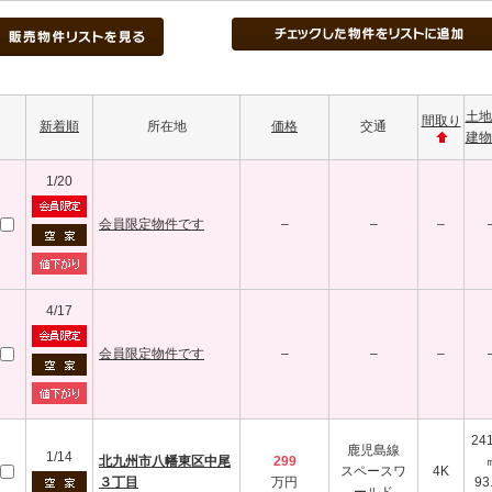
土地
間取り
新着順
所在地
価格
交通
建物
1/20
会員限定物件です
–
–
–
4/17
会員限定物件です
–
–
–
241
鹿児島線
1/14
北九州市八幡東区中尾
299
スペースワ
4K
３丁目
万円
93