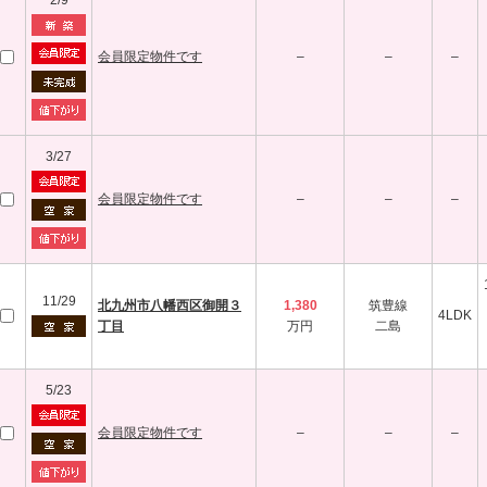
2/9
会員限定物件です
–
–
–
3/27
会員限定物件です
–
–
–
11/29
北九州市八幡西区御開３
1,380
筑豊線
4LDK
丁目
万円
二島
5/23
会員限定物件です
–
–
–