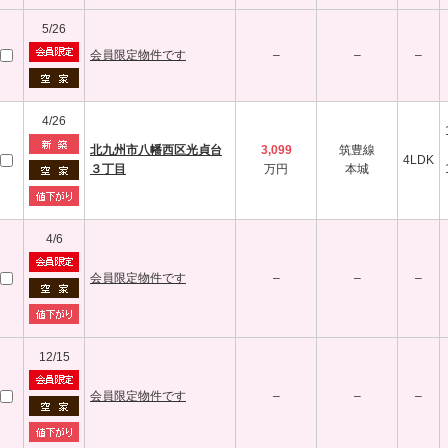
5/26
会員限定物件です
–
–
–
4/26
北九州市八幡西区光貞台
3,099
筑豊線
4LDK
３丁目
万円
本城
4/6
会員限定物件です
–
–
–
12/15
会員限定物件です
–
–
–