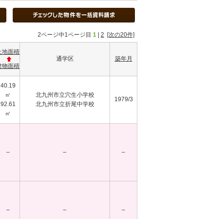
2ページ中1ページ目
1
|
2
[次の20件]
土地面積
通学区
築年月
建物面積
40.19
㎡
北九州市立穴生小学校
1979/3
92.61
北九州市立折尾中学校
㎡
–
–
–
–
–
–