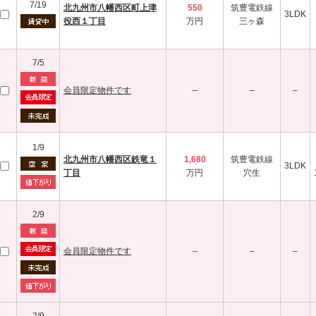
7/19
北九州市八幡西区町上津
550
筑豊電鉄線
3LDK
役西１丁目
万円
三ヶ森
7/5
会員限定物件です
–
–
–
1/9
北九州市八幡西区鉄竜１
1,680
筑豊電鉄線
3LDK
丁目
万円
穴生
2/9
会員限定物件です
–
–
–