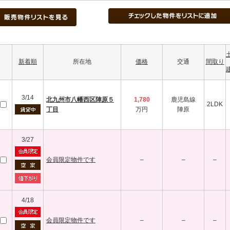
新着順
所在地
価格
交通
間取り
3/14
北九州市八幡西区陣原５
1,780
鹿児島線
2LDK
丁目
万円
陣原
3/27
会員限定物件です
–
–
–
4/18
会員限定物件です
–
–
–